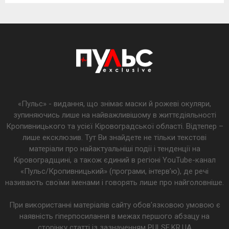
«Пульс» - видання, що знімає маски й рожеві окуляри,
зупиняючись лише на найважливішому в життєдіяльності
Кропивницького та усієї Кіровоградської області. Відтепер –
лише ексклюзив. Тут Ви знайдете не тільки текстові
матеріали про найактуальніші події і тенденції на
Кіровоградщині, а також єдиний в регіоні YouTube-канал
«Пульс/Кропивницький» (програми, інтерв’ю), де речі
називають своїми іменами і говорять лише про найголовніше.
При використанні матеріалів сайту обов'язковою умовою є
наявність гіперпосилання в межах першого абзацу на
сторінку статті із зазначенням PULSE.KR.UA