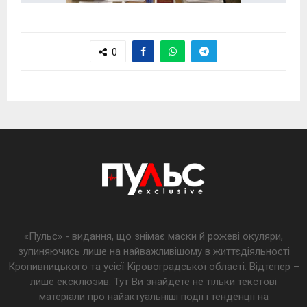
0
«Пульс» - видання, що знімає маски й рожеві окуляри,
зупиняючись лише на найважливішому в життєдіяльності
Кропивницького та усієї Кіровоградської області. Відтепер –
лише ексклюзив. Тут Ви знайдете не тільки текстові
матеріали про найактуальніші події і тенденції на