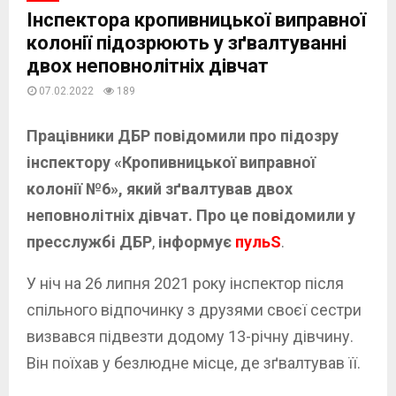
Інспектора кропивницької виправної
колонії підозрюють у зґвалтуванні
двох неповнолітніх дівчат
07.02.2022
189
Працівники ДБР повідомили про підозру
інспектору «Кропивницької виправної
колонії №6», який зґвалтував двох
неповнолітніх дівчат.
Про це повідомили у
пресслужбі ДБР
,
інформує
пульS
.
У ніч на 26 липня 2021 року інспектор після
спільного відпочинку з друзями своєї сестри
визвався підвезти додому 13-річну дівчину.
Він поїхав у безлюдне місце, де зґвалтував її.