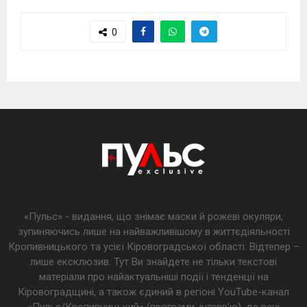
0
«Пульс» - видання, що знімає маски й рожеві окуляри,
зупиняючись лише на найважливішому в життєдіяльності
Кропивницького та усієї Кіровоградської області. Відтепер –
лише ексклюзив. Тут Ви знайдете не тільки текстові
матеріали про найактуальніші події і тенденції на
Кіровоградщині, а також єдиний в регіоні YouTube-канал