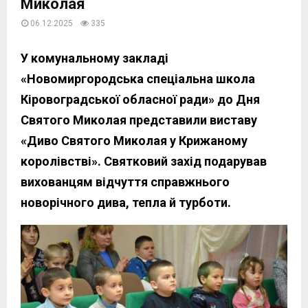
Миколая
06.12.2025
335
У комунальному закладі
«Новомиргородська спеціальна школа
Кіровоградської обласної ради» до Дня
Святого Миколая представили виставу
«Диво Святого Миколая у Крижаному
королівстві». Святковий захід подарував
вихованцям відчуття справжнього
новорічного дива, тепла й турботи.