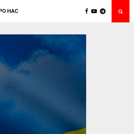
РО НАС