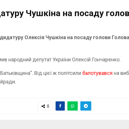
атуру Чушкіна на посаду голов
ндидатуру Олексія Чушкіна на посаду голови Голов
.
мив народний депутат України Олексій Гончаренко.
Батьківщина”. Від цієї ж політсили
балотувався
на виб
айради.
0