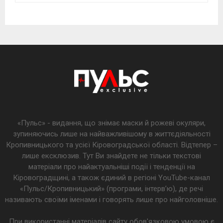
«Пульс» - видання, що знімає маски й рожеві окуляри,
зупиняючись лише на найважливішому в життєдіяльності
Кропивницького та усієї Кіровоградської області. Відтепер –
лише ексклюзив. Тут Ви знайдете не тільки текстові
матеріали про найактуальніші події і тенденції на
Кіровоградщині, а також єдиний в регіоні YouTube-канал
«Пульс/Кропивницький» (програми, інтерв’ю), де речі
називають своїми іменами і говорять лише про найголовніше.
При використанні матеріалів сайту обов'язковою умовою є