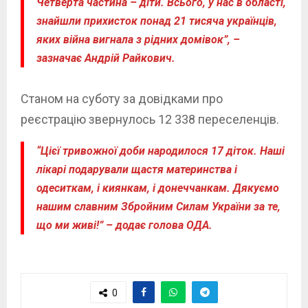
Четверта частина – діти. Всього, у нас в області,
знайшли прихисток понад 21 тисяча українців,
яких війна вигнала з рідних домівок”, –
зазначає Андрій Райкович.
Станом на суботу за довідками про
реєстрацію звернулось 12 338 переселенців.
“Цієї тривожної доби народилося 17 діток. Наші
лікарі подарували щастя материнства і
одеситкам, і киянкам, і донеччанкам. Дякуємо
нашим славним Збройним Силам України за те,
що ми живі!” – додає голова ОДА.
0