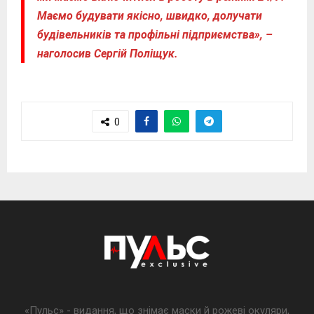
Маємо будувати якісно, швидко, долучати
будівельників та профільні підприємства», –
наголосив Сергій Поліщук.
0
«Пульс» - видання, що знімає маски й рожеві окуляри,