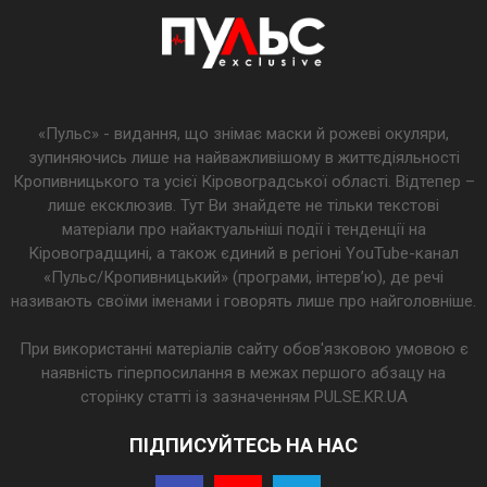
«Пульс» - видання, що знімає маски й рожеві окуляри,
зупиняючись лише на найважливішому в життєдіяльності
Кропивницького та усієї Кіровоградської області. Відтепер –
лише ексклюзив. Тут Ви знайдете не тільки текстові
матеріали про найактуальніші події і тенденції на
Кіровоградщині, а також єдиний в регіоні YouTube-канал
«Пульс/Кропивницький» (програми, інтерв’ю), де речі
називають своїми іменами і говорять лише про найголовніше.
При використанні матеріалів сайту обов'язковою умовою є
наявність гіперпосилання в межах першого абзацу на
сторінку статті із зазначенням PULSE.KR.UA
ПІДПИСУЙТЕСЬ НА НАС