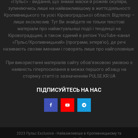
«Пульс» - видання, що знімає маски й рожеві окуляри,
зупиняючись лише на найважливішому в життєдіяльності
Кропивницького та усієї Кіровоградської області. Відтепер –
лише ексклюзив. Тут Ви знайдете не тільки текстові
матеріали про найактуальніші події і тенденції на
Кіровоградщині, а також єдиний в регіоні YouTube-канал
«Пульс/Кропивницький» (програми, інтерв’ю), де речі
називають своїми іменами і говорять лише про найголовніше.
При використанні матеріалів сайту обов'язковою умовою є
наявність гіперпосилання в межах першого абзацу на
сторінку статті із зазначенням PULSE.KR.UA
ПІДПИСУЙТЕСЬ НА НАС
2023 Пульс Exclusive - Найважливіше в Кропивницькому та