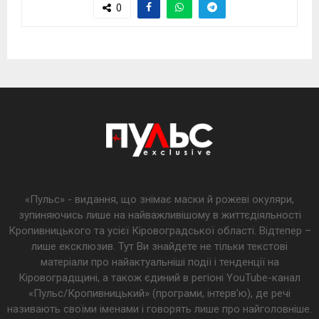
0
«Пульс» - видання, що знімає маски й рожеві окуляри,
зупиняючись лише на найважливішому в життєдіяльності
Кропивницького та усієї Кіровоградської області. Відтепер –
лише ексклюзив. Тут Ви знайдете не тільки текстові
матеріали про найактуальніші події і тенденції на
Кіровоградщині, а також єдиний в регіоні YouTube-канал
«Пульс/Кропивницький» (програми, інтерв’ю), де речі
називають своїми іменами і говорять лише про найголовніше.