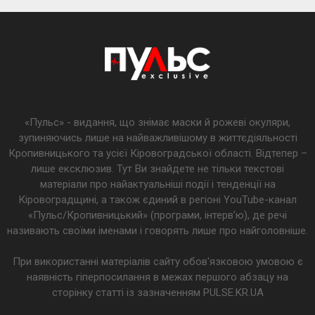
«Пульс» - видання, що знімає маски й рожеві окуляри,
зупиняючись лише на найважливішому в життєдіяльності
Кропивницького та усієї Кіровоградської області. Відтепер –
лише ексклюзив. Тут Ви знайдете не тільки текстові
матеріали про найактуальніші події і тенденції на
Кіровоградщині, а також єдиний в регіоні YouTube-канал
«Пульс/Кропивницький» (програми, інтерв’ю), де речі
називають своїми іменами і говорять лише про найголовніше.
При використанні матеріалів сайту обов'язковою умовою є
наявність гіперпосилання в межах першого абзацу на
сторінку статті із зазначенням PULSE.KR.UA