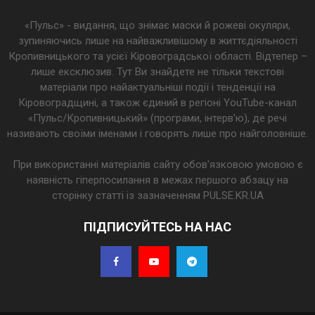
«Пульс» - видання, що знімає маски й рожеві окуляри,
зупиняючись лише на найважливішому в життєдіяльності
Кропивницького та усієї Кіровоградської області. Відтепер –
лише ексклюзив. Тут Ви знайдете не тільки текстові
матеріали про найактуальніші події і тенденції на
Кіровоградщині, а також єдиний в регіоні YouTube-канал
«Пульс/Кропивницький» (програми, інтерв’ю), де речі
називають своїми іменами і говорять лише про найголовніше.
При використанні матеріалів сайту обов'язковою умовою є
наявність гіперпосилання в межах першого абзацу на
сторінку статті із зазначенням PULSE.KR.UA
ПІДПИСУЙТЕСЬ НА НАС