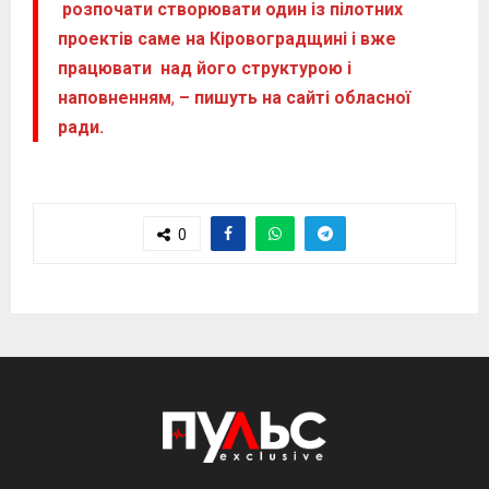
розпочати створювати один із пілотних
проектів саме на Кіровоградщині і вже
працювати над його структурою і
наповненням
,
– пишуть на сайті обласної
ради.
0