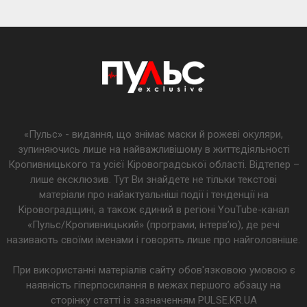
«Пульс» - видання, що знімає маски й рожеві окуляри,
зупиняючись лише на найважливішому в життєдіяльності
Кропивницького та усієї Кіровоградської області. Відтепер –
лише ексклюзив. Тут Ви знайдете не тільки текстові
матеріали про найактуальніші події і тенденції на
Кіровоградщині, а також єдиний в регіоні YouTube-канал
«Пульс/Кропивницький» (програми, інтерв’ю), де речі
називають своїми іменами і говорять лише про найголовніше.
При використанні матеріалів сайту обов'язковою умовою є
наявність гіперпосилання в межах першого абзацу на
сторінку статті із зазначенням PULSE.KR.UA