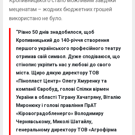
Кропивницького стало можливим завдяки
меценатам – жодних бюджетних грошей
використано не було.
“Рівно 50 днів знадобилося, щоб
Кропивницький до 140-річчя створення
першого українського професійного театру
отримав свій символ. Дуже сподіваюся, що
стінопис укріпить нас у любові до свого
міста. Щиро дякую директору ТОВ
«Пінопласт Центр» Олегу Хмуренку та
компанії Євробуд, голові Спілки вірмен
України в області Тіграну Хачатряну, Віталію
Миронюку і голові правління ПрАТ
«Кіровоградобленерго» Володимиру
Чернявському, Миколі Шатайлу,
генеральному директору ТОВ «Агрофірма