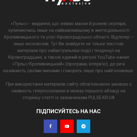
«Пульс» - видання, що знімає маски й рожеві окуляри,
зупиняючись лише на найважливішому в життєдіяльності
Кропивницького та усієї Кіровоградської області. Відтепер –
лише ексклюзив. Тут Ви знайдете не тільки текстові
матеріали про найактуальніші події і тенденції на
Кіровоградщині, а також єдиний в регіоні YouTube-канал
«Пульс/Кропивницький» (програми, інтерв’ю), де речі
називають своїми іменами і говорять лише про найголовніше.
При використанні матеріалів сайту обов'язковою умовою є
наявність гіперпосилання в межах першого абзацу на
сторінку статті із зазначенням PULSE.KR.UA
ПІДПИСУЙТЕСЬ НА НАС