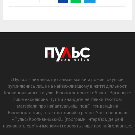
«Пульс» - видання, що знімає маски й рожеві окуляри,
зупиняючись лише на найважливішому в життєдіяльності
Кропивницького та усієї Кіровоградської області. Відтепер –
лише ексклюзив. Тут Ви знайдете не тільки текстові
матеріали про найактуальніші події і тенденції на
Кіровоградщині, а також єдиний в регіоні YouTube-канал
«Пульс/Кропивницький» (програми, інтерв’ю), де речі
називають своїми іменами і говорять лише про найголовніше.