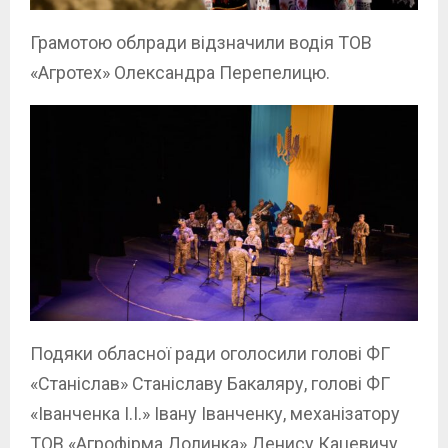
Грамотою облради відзначили водія ТОВ
«Агротех» Олександра Перепелицю.
Подяки обласної ради оголосили голові ФГ
«Станіслав» Станіславу Бакаляру, голові ФГ
«Іванченка І.І.» Івану Іванченку, механізатору
ТОВ «Агрофірма Долинка» Денису Кацевичу,