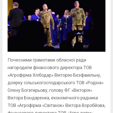
Почесними грамотами обласної ради
нагородили фінансового директора ТОВ
«Агрофірма Хлібодар» Вікторію Безфамільну,
доярку сільськогосподарського ТОВ «Родіна»
Олену Богатирьову, голову ФГ «Вікторія»
Віктора Бондаренка, економічного радника
ТОВ «Агрофірма «Світанок» Віктора Воробйова,
фінансового директора ТОВ «Агро-ритм»