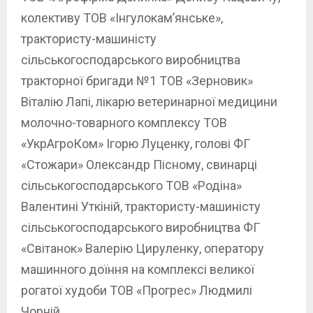
колективу ТОВ «Інгулокам’янське»,
трактористу-машиністу
сільськогосподарського виробництва
тракторної бригади №1 ТОВ «Зерновик»
Віталію Лапі, лікарю ветеринарної медицини
молочно-товарного комплексу ТОВ
«УкрАгроКом» Ігорю Луценку, голові ФГ
«Стожари» Олександр Пісному, свинарці
сільськогосподарського ТОВ «Родіна»
Валентині Уткіній, трактористу-машиністу
сільськогосподарського виробництва ФГ
«Світанок» Валерію Цируленку, оператору
машинного доїння на комплексі великої
рогатої худоби ТОВ «Прогрес» Людмилі
Чорній.