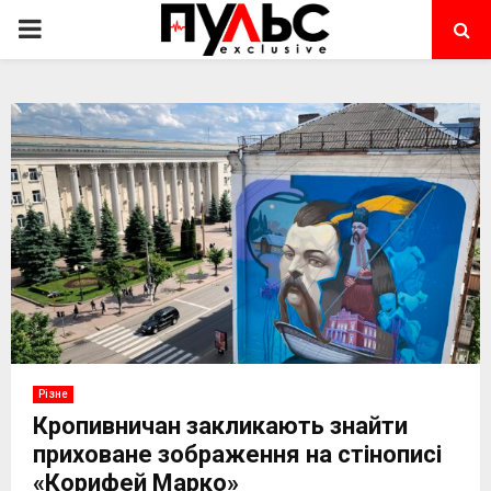
PRIMARY
MENU
Різне
Кропивничан закликають знайти
приховане зображення на стінописі
«Корифей Марко»