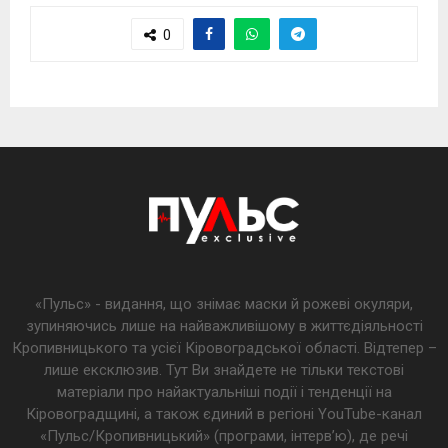
0
«Пульс» - видання, що знімає маски й рожеві окуляри,
зупиняючись лише на найважливішому в життєдіяльності
Кропивницького та усієї Кіровоградської області. Відтепер –
лише ексклюзив. Тут Ви знайдете не тільки текстові
матеріали про найактуальніші події і тенденції на
Кіровоградщині, а також єдиний в регіоні YouTube-канал
«Пульс/Кропивницький» (програми, інтерв’ю), де речі