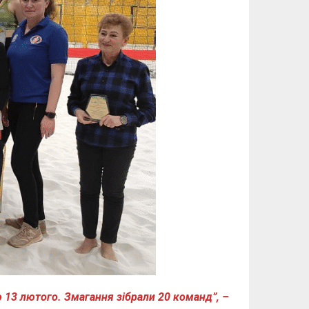
о 13 лютого. Змагання зібрали 20 команд”, –