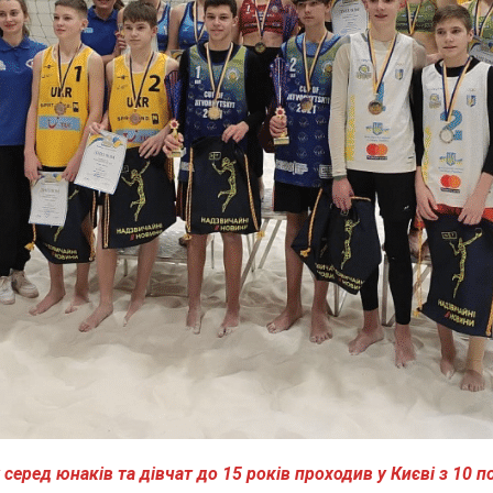
серед юнаків та дівчат до 15 років проходив у Києві з 10 п