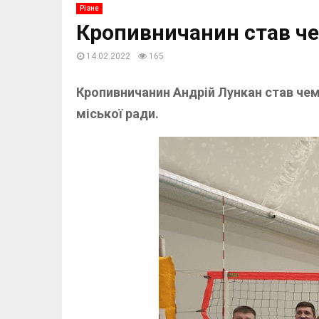
Різне
Кропивничанин став че
14.02.2022
165
Кропивничанин Андрій Лункан став че
міської ради.