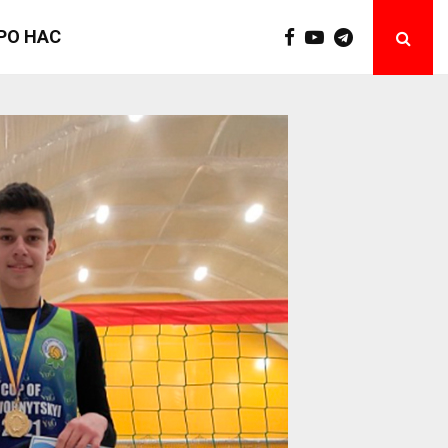
РО НАС