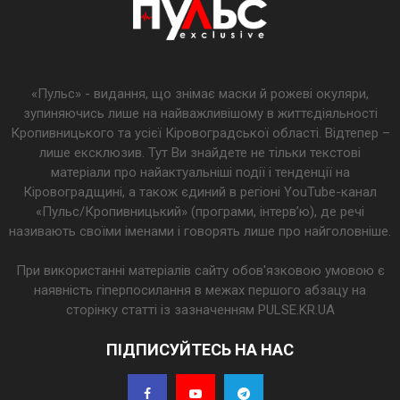
«Пульс» - видання, що знімає маски й рожеві окуляри,
зупиняючись лише на найважливішому в життєдіяльності
Кропивницького та усієї Кіровоградської області. Відтепер –
лише ексклюзив. Тут Ви знайдете не тільки текстові
матеріали про найактуальніші події і тенденції на
Кіровоградщині, а також єдиний в регіоні YouTube-канал
«Пульс/Кропивницький» (програми, інтерв’ю), де речі
називають своїми іменами і говорять лише про найголовніше.
При використанні матеріалів сайту обов'язковою умовою є
наявність гіперпосилання в межах першого абзацу на
сторінку статті із зазначенням PULSE.KR.UA
ПІДПИСУЙТЕСЬ НА НАС