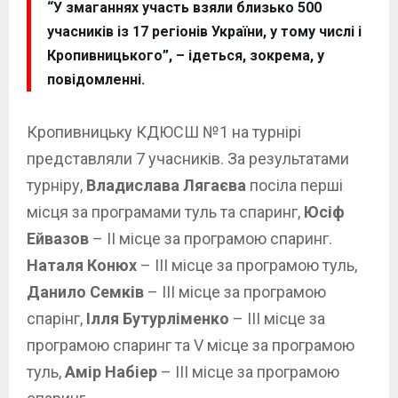
“У змаганнях участь взяли близько 500
учасників із 17 регіонів України, у тому числі і
Кропивницького”, – ідеться, зокрема, у
повідомленні.
Кропивницьку КДЮСШ №1 на турнірі
представляли 7 учасників. За результатами
турніру,
Владислава Лягаєва
посіла перші
місця за програмами туль та спаринг,
Юсіф
Ейвазов
– ІІ місце за програмою спаринг.
Наталя Конюх
– ІІІ місце за програмою туль,
Данило Семків
– ІІІ місце за програмою
спарінг,
Ілля Бутурліменко
– ІІІ місце за
програмою спаринг та V місце за програмою
туль,
Амір Набіер
– ІІІ місце за програмою