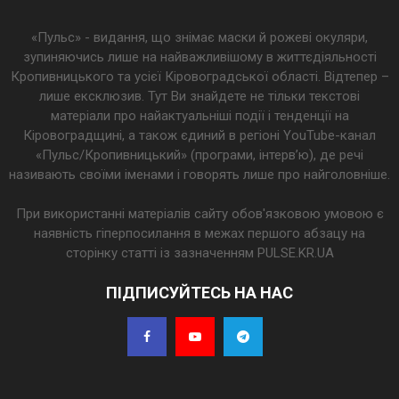
«Пульс» - видання, що знімає маски й рожеві окуляри,
зупиняючись лише на найважливішому в життєдіяльності
Кропивницького та усієї Кіровоградської області. Відтепер –
лише ексклюзив. Тут Ви знайдете не тільки текстові
матеріали про найактуальніші події і тенденції на
Кіровоградщині, а також єдиний в регіоні YouTube-канал
«Пульс/Кропивницький» (програми, інтерв’ю), де речі
називають своїми іменами і говорять лише про найголовніше.
При використанні матеріалів сайту обов'язковою умовою є
наявність гіперпосилання в межах першого абзацу на
сторінку статті із зазначенням PULSE.KR.UA
ПІДПИСУЙТЕСЬ НА НАС