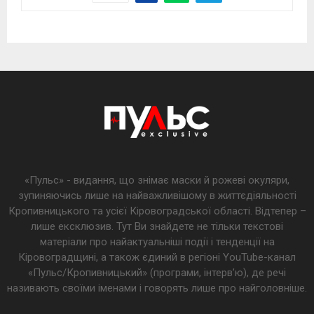
«Пульс» - видання, що знімає маски й рожеві окуляри,
зупиняючись лише на найважливішому в життєдіяльності
Кропивницького та усієї Кіровоградської області. Відтепер –
лише ексклюзив. Тут Ви знайдете не тільки текстові
матеріали про найактуальніші події і тенденції на
Кіровоградщині, а також єдиний в регіоні YouTube-канал
«Пульс/Кропивницький» (програми, інтерв’ю), де речі
називають своїми іменами і говорять лише про найголовніше.