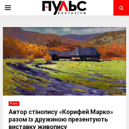
PRIMARY
MENU
Різне
Автор стінопису «Корифей Марко»
разом із дружиною презентують
виставку живопису