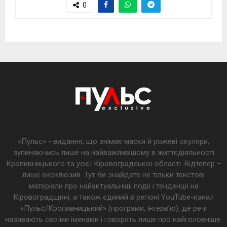
0
«Пульс» - видання, що знімає маски й рожеві окуляри,
зупиняючись лише на найважливішому в життєдіяльності
Кропивницького та усієї Кіровоградської області. Відтепер –
лише ексклюзив. Тут Ви знайдете не тільки текстові
матеріали про найактуальніші події і тенденції на
Кіровоградщині, а також єдиний в регіоні YouTube-канал
«Пульс/Кропивницький» (програми, інтерв’ю), де речі
називають своїми іменами і говорять лише про найголовніше.