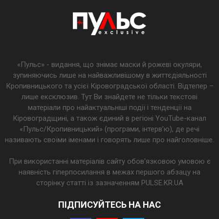
«Пульс» - видання, що знімає маски й рожеві окуляри,
зупиняючись лише на найважливішому в життєдіяльності
Кропивницького та усієї Кіровоградської області. Відтепер –
лише ексклюзив. Тут Ви знайдете не тільки текстові
матеріали про найактуальніші події і тенденції на
Кіровоградщині, а також єдиний в регіоні YouTube-канал
«Пульс/Кропивницький» (програми, інтерв’ю), де речі
називають своїми іменами і говорять лише про найголовніше.
При використанні матеріалів сайту обов'язковою умовою є
наявність гіперпосилання в межах першого абзацу на
сторінку статті із зазначенням PULSE.KR.UA
ПІДПИСУЙТЕСЬ НА НАС