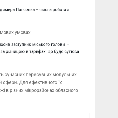
димира Панченка – якісна робота з
имових умовах.
осив заступник міського голови. –
а різницею в тарифах. Це буде суттєва
ять сучасних пересувних модульних
ї сфери. Для ефективного їх
жі в різних мікрорайонах обласного