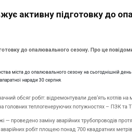
ує активну підготовку до оп
готовку до опалювального сезону. Про це повідоми
рства міста до опалювального сезону на сьогоднішній день
апаратної наради 30 серпня.
ачний обсяг робіт: відремонтували дев’ять котлів на 
на головних теплогенеруючих потужностях – ПЗК та 
жі — проведено заміну аварійних трубопроводів прот
 аварійних робіт площею понад 700 квадратних метрів