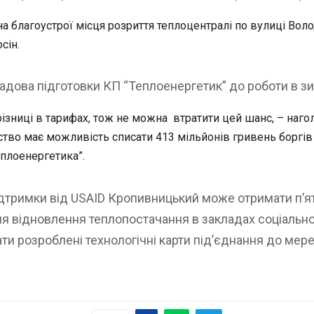
 благоустрої місця розриття теплоцентралі по вулиці Воло
сін.
адова підготовки КП “Теплоенергетик” до роботи в з
ізниці в тарифах, тож не можна втратити цей шанс, – нагол
о має можливість списати 413 мільйонів гривень боргів з
еплоенергетика”.
підтримки від USAID Кропивницький може отримати п’
ля відновлення теплопостачання в закладах соціально
ти розроблені технологічні карти під’єднання до мере