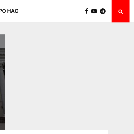
РО НАС