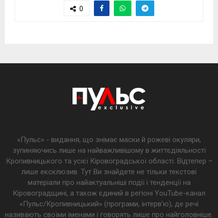
0
«Пульс» - видання, що знімає маски й рожеві окуляри,
зупиняючись лише на найважливішому в життєдіяльності
Кропивницького та усієї Кіровоградської області. Відтепер –
лише ексклюзив. Тут Ви знайдете не тільки текстові
матеріали про найактуальніші події і тенденції на
Кіровоградщині, а також єдиний в регіоні YouTube-канал
«Пульс/Кропивницький» (програми, інтерв’ю), де речі
називають своїми іменами і говорять лише про найголовніше.