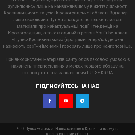
зупиняючись лише на найважливішому в життєдіяльності
Кропивницького та усієї Кіровоградської області. Відтепер –
лише ексклюзив. Тут Ви знайдете не тільки текстові
матеріали про найактуальніші події і тенденції на
Кіровоградщині, а також єдиний в регіоні YouTube-канал
«Пульс/Кропивницький» (програми, інтерв’ю), де речі
називають своїми іменами і говорять лише про найголовніше.
При використанні матеріалів сайту обов'язковою умовою є
наявність гіперпосилання в межах першого абзацу на
сторінку статті із зазначенням PULSE.KR.UA
ПІДПИСУЙТЕСЬ НА НАС
2023 Пульс Exclusive - Найважливіше в Кропивницькому та
Кіровоградській області.