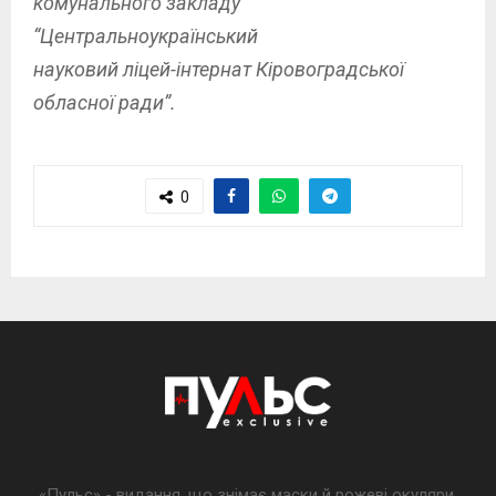
комунального закладу
“Центральноукраїнський
науковий ліцей-інтернат Кіровоградської
обласної ради”.
0
«Пульс» - видання, що знімає маски й рожеві окуляри,