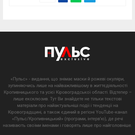
«Пульс» - видання, що знімає маски й рожеві окуляри,
зупиняючись лише на найважливішому в життєдіяльності
Кропивницького та усієї Кіровоградської області. Відтепер –
лише ексклюзив. Тут Ви знайдете не тільки текстові
матеріали про найактуальніші події і тенденції на
Кіровоградщині, а також єдиний в регіоні YouTube-канал
«Пульс/Кропивницький» (програми, інтерв’ю), де речі
називають своїми іменами і говорять лише про найголовніше.