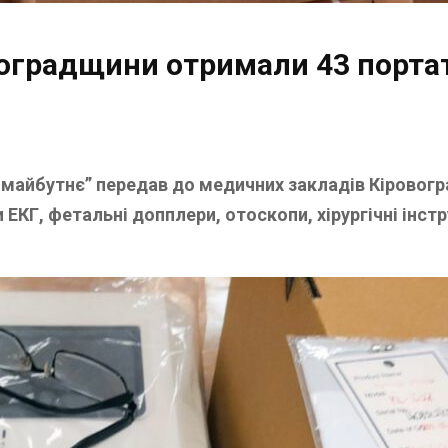
воградщини отримали 43 порта
 майбутнє” передав до медичних закладів Кіровог
 ЕКГ, фетальні допплери, отоскопи, хірургічні інст