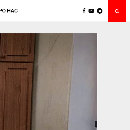
РО НАС