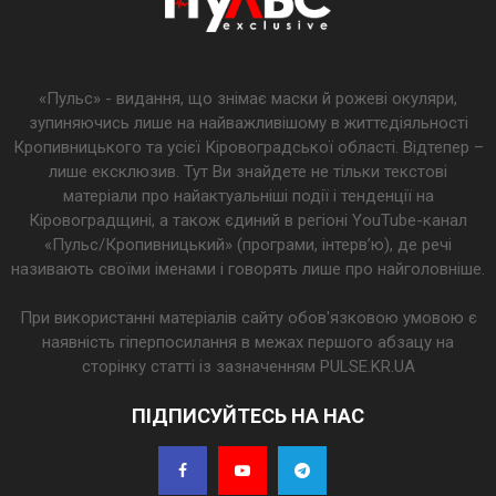
«Пульс» - видання, що знімає маски й рожеві окуляри,
зупиняючись лише на найважливішому в життєдіяльності
Кропивницького та усієї Кіровоградської області. Відтепер –
лише ексклюзив. Тут Ви знайдете не тільки текстові
матеріали про найактуальніші події і тенденції на
Кіровоградщині, а також єдиний в регіоні YouTube-канал
«Пульс/Кропивницький» (програми, інтерв’ю), де речі
називають своїми іменами і говорять лише про найголовніше.
При використанні матеріалів сайту обов'язковою умовою є
наявність гіперпосилання в межах першого абзацу на
сторінку статті із зазначенням PULSE.KR.UA
ПІДПИСУЙТЕСЬ НА НАС