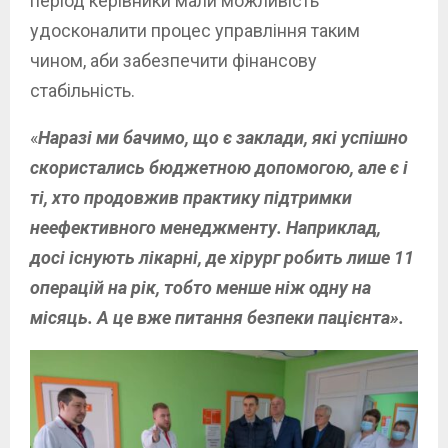
період керівники мали можливість
удосконалити процес управління таким
чином, аби забезпечити фінансову
стабільність.
«
Наразі ми бачимо, що є заклади, які успішно
скористались бюджетною допомогою, але є і
ті, хто продовжив практику підтримки
неефективного менеджменту. Наприклад,
досі існують лікарні, де хірург робить лише 11
операцій на рік, тобто менше ніж одну на
місяць. А це вже питання безпеки пацієнта».