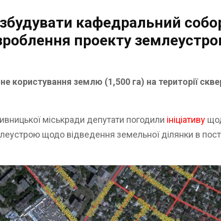
 збудувати кафедральний собо
зроблення проекту землеустр
е користування землю (1,500 га) на території скв
ропивницької міськради депутати погодили
ініціативу
що
леустрою щодо відведення земельної ділянки в пост