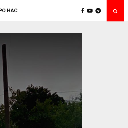
РО НАС