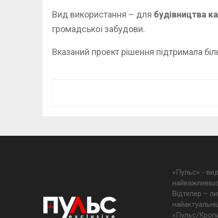
Вид використання – для
будівництва к
громадської забудови.
Вказаний проект рішення підтримала біль
«Пульс» - ви
найважливішо
Відтепер – ли
найактуальніш
«Пульс/Кропив