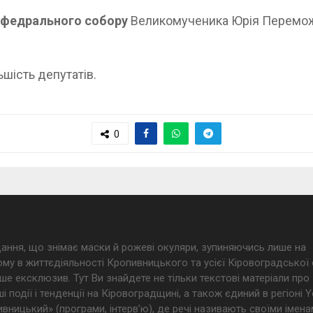
афедрального собору
Великомученика Юрія Переможц
шість депутатів.
0
дання, що знімає маски й рожеві окуляри, зупиняючись лише на
му в життєдіяльності Кропивницького та усієї Кіровоградської 
ше ексклюзив. Тут Ви знайдете не тільки текстові матеріали про
і події і тенденції на Кіровоградщині, а також єдиний в регіоні
ницький» (програми, інтерв’ю), де речі називають своїми імена