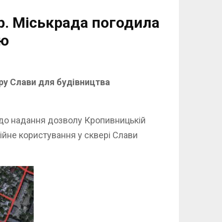
р. Міськрада погодила
ою
еру Слави для будівництва
до надання дозволу Кропивницькій
ійне користування у сквері Слави