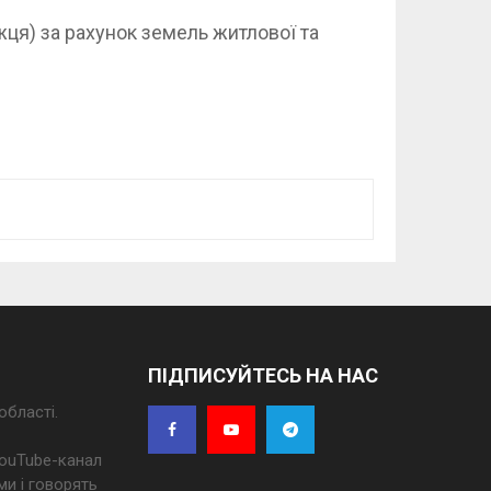
я) за рахунок земель житлової та
ПІДПИСУЙТЕСЬ НА НАС
області.
 YouTube-канал
ми і говорять