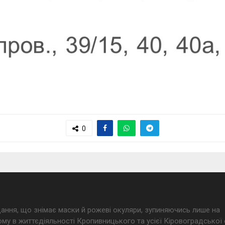
0
дання, що знімає маски й рожеві окуляри, зупиняючись лише на
му в життєдіяльності Кропивницького та усієї Кіровоградської 