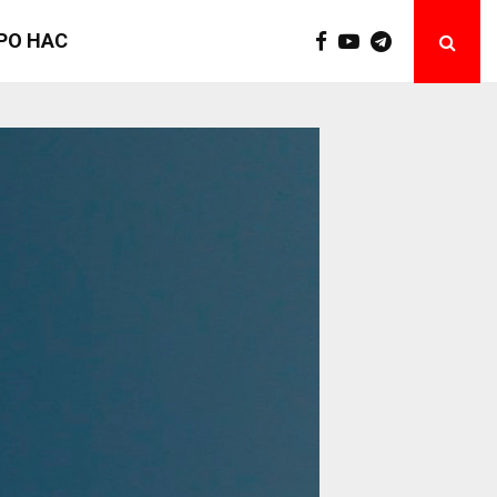
РО НАС