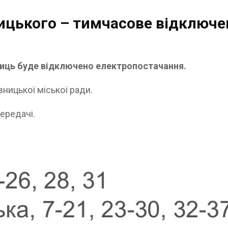
ицького – тимчасове відключ
улиць буде відключено електропостачання.
ницької міської ради.
ередачі.