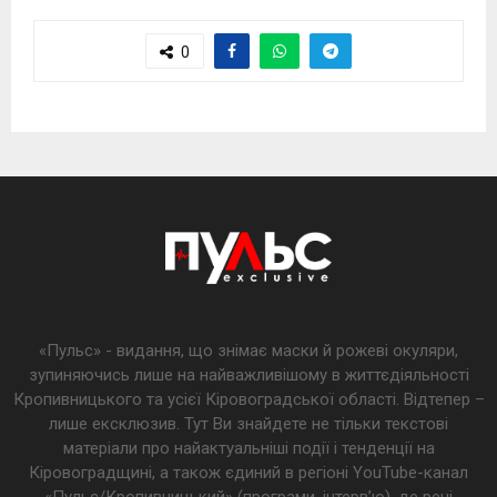
0
«Пульс» - видання, що знімає маски й рожеві окуляри,
зупиняючись лише на найважливішому в життєдіяльності
Кропивницького та усієї Кіровоградської області. Відтепер –
лише ексклюзив. Тут Ви знайдете не тільки текстові
матеріали про найактуальніші події і тенденції на
Кіровоградщині, а також єдиний в регіоні YouTube-канал
«Пульс/Кропивницький» (програми, інтерв’ю), де речі