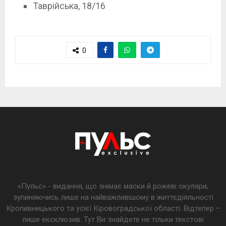
Таврійська, 18/16
0
«Пульс» - видання, що знімає маски й рожеві окуляри,
зупиняючись лише на найважливішому в життєдіяльності
Кропивницького та усієї Кіровоградської області. Відтепер –
лише ексклюзив. Тут Ви знайдете не тільки текстові