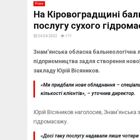
Різне
На Кіровоградщині баль
послугу сухого гідром
24.04.2022
171
Знам’янська обласна бальнеологічна л
підприємництва задля створення нової
закладу Юрій Вісяников.
«Ми придбали нове обладнання – спеціаль
кількості клієнтів», – уточнив директор.
Юрій Вісяников наголосив, Знам‘янська 
гідромасажу.
«Досі таку послугу надавали лише чотири 