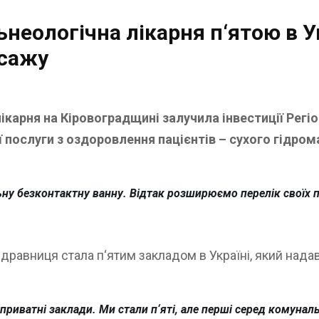
неологічна лікарня п‘ятою в У
асажу
ікарня на Кіровоградщині залучила інвестиції Рег
 послуги з оздоровлення пацієнтів – сухого гідром
ну безконтактну ванну. Відтак розширюємо перелік своїх 
здравниця стала п‘ятим закладом в Україні, який нада
приватні заклади. Ми стали п‘яті, але перші серед комуналь