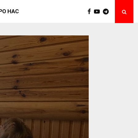
РО НАС