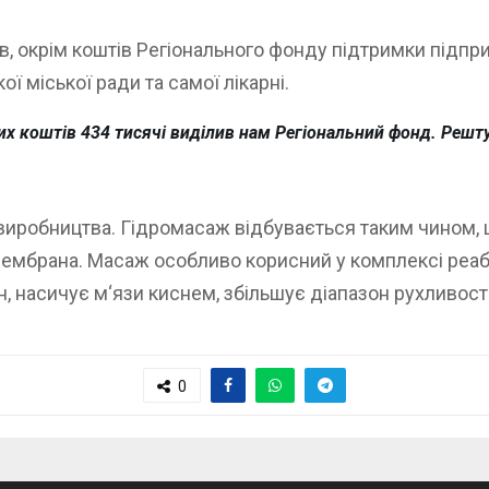
ив, окрім коштів Регіонального фонду підтримки підп
ї міської ради та самої лікарні.
цих коштів 434 тисячі виділив нам Регіональний фонд. Решту
 виробництва. Гідромасаж відбувається таким чином
ембрана. Масаж особливо корисний у комплексі реабі
 насичує м‘язи киснем, збільшує діапазон рухливості
0