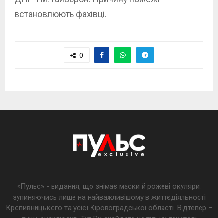
встановлюють фахівці.
0
«Пульс» - видання, що знімає маски й рожеві окуляри,
зупиняючись лише на найважливішому в життєдіяльності
Кропивницького та усієї Кіровоградської області. Відтепер –