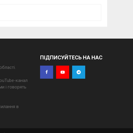
ПІДПИСУЙТЕСЬ НА НАС
області.
 YouTube-канал
ми і говорять
силання в