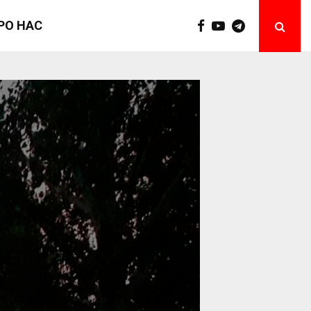
РО НАС