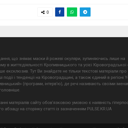
0
дання, що знімає маски й рожеві окуляри, зупиняючись лише на
му в життєдіяльності Кропивницького та усієї Кіровоградської 
ше ексклюзив. Тут Ви знайдете не тільки текстові матеріали про
і події і тенденції на Кіровоградщині, а також єдиний в регіоні
ницький» (програми, інтерв’ю), де речі називають своїми імена
головніше.
анні матеріалів сайту обов'язковою умовою є наявність гіперпо
о абзацу на сторінку статті із зазначенням PULSE.KR.UA