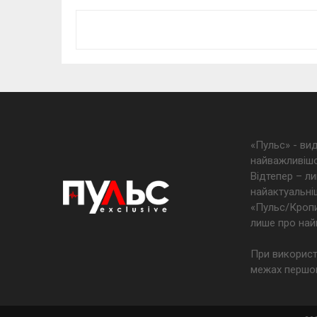
«Пульс» - ви
найважливішо
Відтепер – ли
найактуальніш
«Пульс/Кропив
лише про най
При використ
межах першог