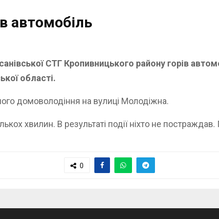
ів автомобіль
рисанівської СТГ Кропивницького району горів авто
ької області.
тного домоволодіння на вулиці Молодіжна.
ькох хвилин. В результаті події ніхто не постраждав.
0