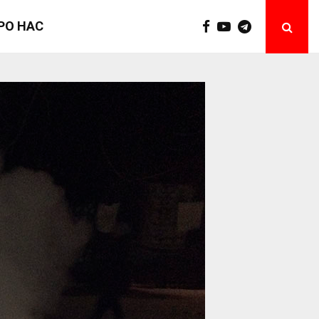
РО НАС