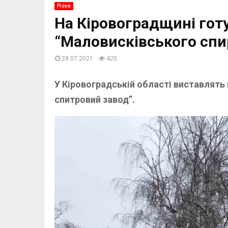
Різне
На Кіровоградщині гот
“Маловисківського спи
28.07.2021
420
У Кіровоградській області виставлят
спитровий завод”.