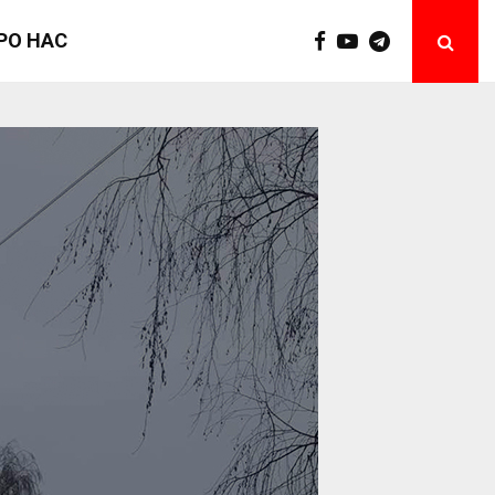
РО НАС