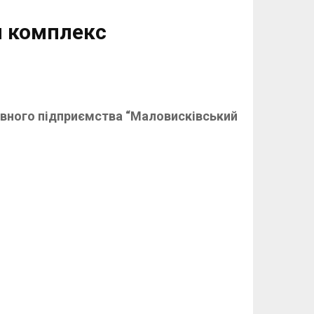
й комплекс
авного підприємства “Маловисківський