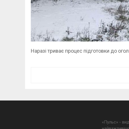
Наразі триває процес підготовки до ого
«Пульс» - ви
найважливішо