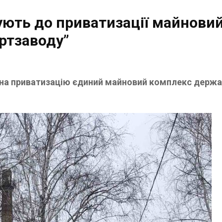
ують до приватизації майнови
ртзаводу”
ь на приватизацію єдиний майновий комплекс держ