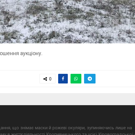
лошення аукціону.
0
дання, що знімає маски й рожеві окуляри, зупиняючись лише на
му в життєдіяльності Кропивницького та усієї Кіровоградської 