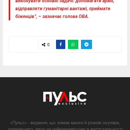
виконувати основні задачі: допомагати армії,
відправляти гуманітарні вантажі, приймати
біженців”, – зазначає голова ОВА.
0
«Пульс» - видання, що знімає маски й рожеві окуляри,
зупиняючись лише на найважливішому в життєдіяльності