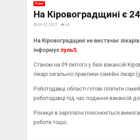
Різне
На Кіровоградщині є 24
09.02.2022
66
На Кіровоградщині не вистачає лікарів
інформує
пульS
.
Станом на 09 лютого у базі вакансій Кір
лікарі загальної практики-сімейні лікарі 
Роботодавці області готові платити сімей
роботодавці під час подання вакансій до
Різниця в зарплатні пояснюється вимогами
роботи тощо.