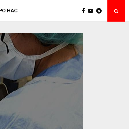
РО НАС