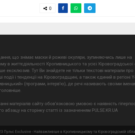
0
дання, що знімає маски й рожеві окуляри, зупиняючись лише на
му в життєдіяльності Кропивницького та усієї Кіровоградської 
ше ексклюзив. Тут Ви знайдете не тільки текстові матеріали про
і події і тенденції на Кіровоградщині, а також єдиний в регіоні
ницький» (програми, інтерв’ю), де речі називають своїми імена
головніше.
анні матеріалів сайту обов'язковою умовою є наявність гіперпо
о абзацу на сторінку статті із зазначенням PULSE.KR.UA
3 Пульс Exclusive - Найважливіше в Кропивницькому та Кіровоградській обла