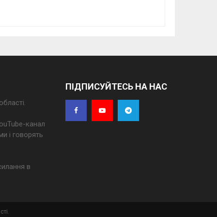
ПІДПИСУЙТЕСЬ НА НАС
області.
 YouTube-канал
ми і говорять
силання в
сті.