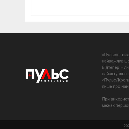
«Пульс» - ви
найважливішо
Відтепер – ли
найактуальніш
«Пульс/Кропив
лише про най
При використ
межах першог
202