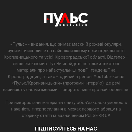
«Пульс» - видання, що знімає маски й рожеві окуляри,
зупиняючись лише на найважливішому в життєдіяльності
Кропивницького та усієї Кіровоградської області. Відтепер –
лише ексклюзив. Тут Ви знайдете не тільки текстові
матеріали про найактуальніші події і тенденції на
Кіровоградщині, а також єдиний в регіоні YouTube-канал
«Пульс/Кропивницький» (програми, інтерв’ю), де речі
називають своїми іменами і говорять лише про найголовніше.
При використанні матеріалів сайту обов'язковою умовою є
наявність гіперпосилання в межах першого абзацу на
сторінку статті із зазначенням PULSE.KR.UA
ПІДПИСУЙТЕСЬ НА НАС