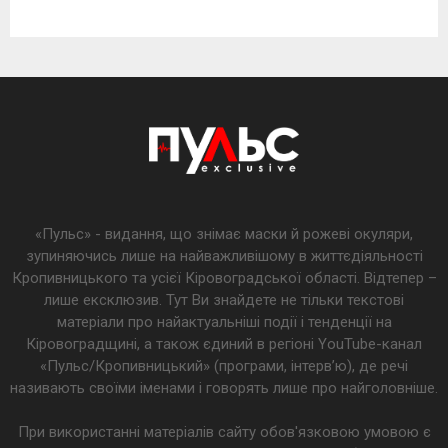
«Пульс» - видання, що знімає маски й рожеві окуляри,
зупиняючись лише на найважливішому в життєдіяльності
Кропивницького та усієї Кіровоградської області. Відтепер –
лише ексклюзив. Тут Ви знайдете не тільки текстові
матеріали про найактуальніші події і тенденції на
Кіровоградщині, а також єдиний в регіоні YouTube-канал
«Пульс/Кропивницький» (програми, інтерв’ю), де речі
називають своїми іменами і говорять лише про найголовніше.
При використанні матеріалів сайту обов'язковою умовою є