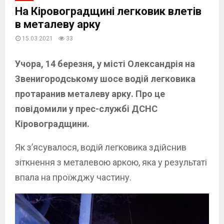
На Кіровоградщині легковик влетів
в металеву арку
15.03.2021
33
Учора, 14 березня,
у місті Олександрія на
Звенигородському шосе водій легковика
протаранив металеву арку. Про це
повідомили у прес-службі ДСНС
Кіровоградщини.
Як з’ясувалося, водій легковика здійснив
зіткнення з металевою аркою, яка у результаті
впала на проїжджу частину.