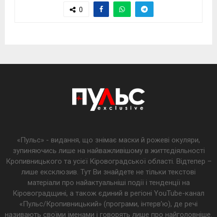
0
«Пульс» - видання, що знімає маски й рожеві окуляри,
зупиняючись лише на найважливішому в життєдіяльності
Кропивницького та усієї Кіровоградської області. Відтепер –
лише ексклюзив. Тут Ви знайдете не тільки текстові
матеріали про найактуальніші події і тенденції на
Кіровоградщині, а також єдиний в регіоні YouTube-канал
«Пульс/Кропивницький» (програми, інтерв’ю), де речі
називають своїми іменами і говорять лише про найголовніше.