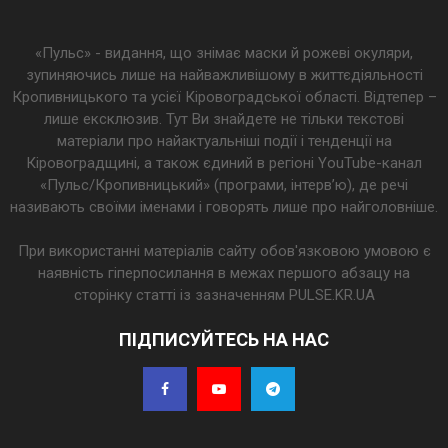
«Пульс» - видання, що знімає маски й рожеві окуляри,
зупиняючись лише на найважливішому в життєдіяльності
Кропивницького та усієї Кіровоградської області. Відтепер –
лише ексклюзив. Тут Ви знайдете не тільки текстові
матеріали про найактуальніші події і тенденції на
Кіровоградщині, а також єдиний в регіоні YouTube-канал
«Пульс/Кропивницький» (програми, інтерв’ю), де речі
називають своїми іменами і говорять лише про найголовніше.
При використанні матеріалів сайту обов'язковою умовою є
наявність гіперпосилання в межах першого абзацу на
сторінку статті із зазначенням PULSE.KR.UA
ПІДПИСУЙТЕСЬ НА НАС