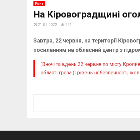
Різне
На Кіровоградщині ог
21.06.2022
291
Завтра, 22 червня, на території Кіров
посиланням на обласний центр з гідро
“Вночі та вдень 22 червня по місту Кропив
області гроза (І рівень небезпечності, жов