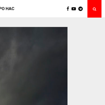
РО НАС