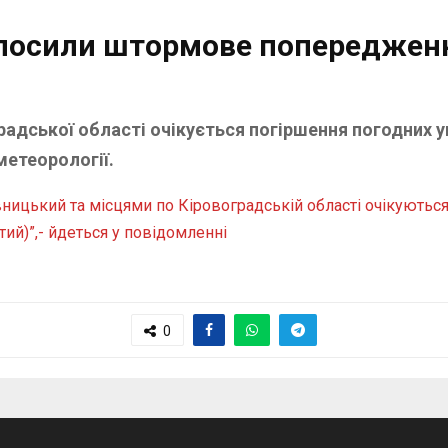
олосили штормове попереджен
оградської області очікується погіршення погодних
метеорології.
ницький та місцями по Кіровоградській області очікуються п
тий)”,- йдеться у повідомленні
0