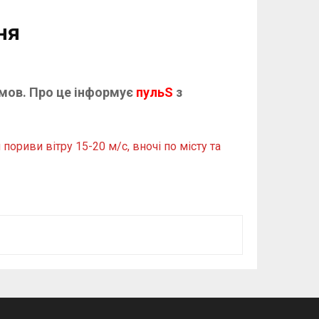
ня
 умов. Про це інформує
пульS
з
ориви вітру 15-20 м/с, вночі по місту та