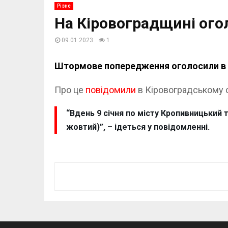
Різне
На Кіровоградщині ог
09.01.2023
1
Штормове попередження оголосили в Кір
Про це
повідомили
в Кіровоградському о
“Вдень 9 січня по місту Кропивницький т
жовтий)”, – ідеться у повідомленні.