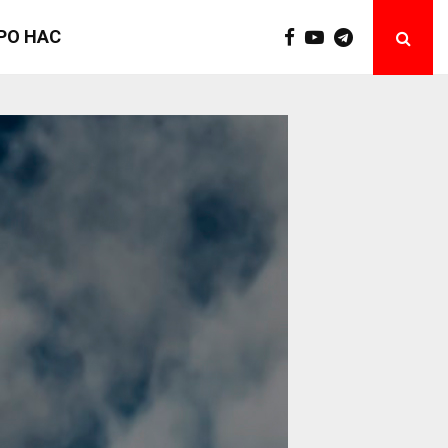
РО НАС