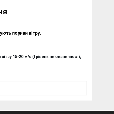
ня
ують пориви вітру.
вітру 15-20 м/с (І рівень неюезпечності,