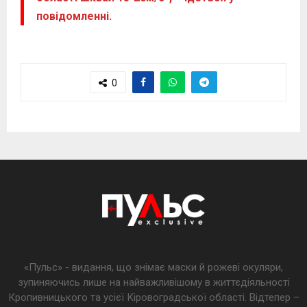
повідомленні.
0
«Пульс» - видання, що знімає маски й рожеві окуляри,
зупиняючись лише на найважливішому в життєдіяльності
Кропивницького та усієї Кіровоградської області. Відтепер –