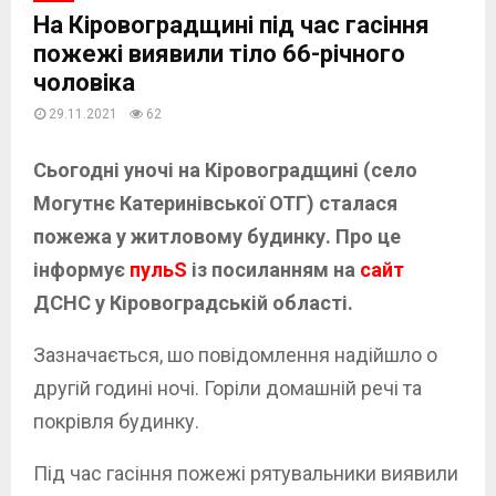
На Кіровоградщині під час гасіння
пожежі виявили тіло 66-річного
чоловіка
29.11.2021
62
Сьогодні уночі на Кіровоградщині (село
Могутнє Катеринівської ОТГ) сталася
пожежа у житловому будинку. Про це
інформує
пульS
із посиланням на
сайт
ДСНС у Кіровоградській області.
Зазначається, шо повідомлення надійшло о
другій годині ночі. Горіли домашній речі та
покрівля будинку.
Під час гасіння пожежі рятувальники виявили