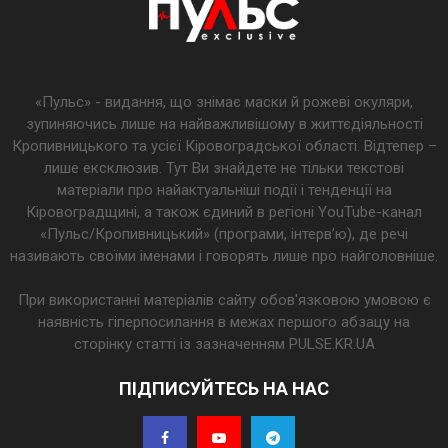
«Пульс» - видання, що знімає маски й рожеві окуляри,
зупиняючись лише на найважливішому в життєдіяльності
Кропивницького та усієї Кіровоградської області. Відтепер –
лише ексклюзив. Тут Ви знайдете не тільки текстові
матеріали про найактуальніші події і тенденції на
Кіровоградщині, а також єдиний в регіоні YouTube-канал
«Пульс/Кропивницький» (програми, інтерв’ю), де речі
називають своїми іменами і говорять лише про найголовніше.
При використанні матеріалів сайту обов'язковою умовою є
наявність гіперпосилання в межах першого абзацу на
сторінку статті із зазначенням PULSE.KR.UA
ПІДПИСУЙТЕСЬ НА НАС