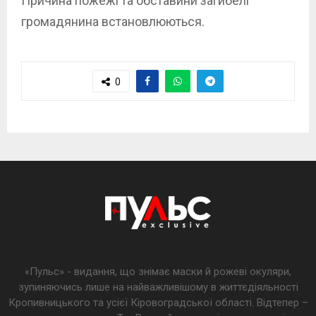
Причина пожежі та обставини загибелі
громадянина встановлюються.
0
«Пульс» - видання, що знімає маски й рожеві окуляри,
зупиняючись лише на найважливішому в життєдіяльності
Кропивницького та усієї Кіровоградської області. Відтепер –