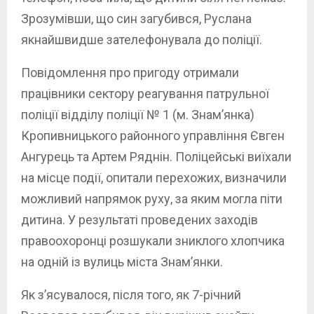
Зрозумівши, що син загубився, Руслана
якнайшвидше зателефонувала до поліції.
Повідомлення про пригоду отримали
працівники сектору реагування патрульної
поліції відділу поліції № 1 (м. Знам’янка)
Кропивницького районного управління Євген
Ангурець та Артем Ряднін. Поліцейські виїхали
на місце події, опитали перехожих, визначили
можливий напрямок руху, за яким могла піти
дитина. У результаті проведених заходів
правоохоронці розшукали зниклого хлопчика
на одній із вулиць міста Знам’янки.
Як з’ясувалося, після того, як 7-річний