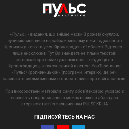
«Пульс» - видання, що знімає маски й рожеві окуляри,
зупиняючись лише на найважливішому в життєдіяльності
Кропивницького та усієї Кіровоградської області. Відтепер –
лише ексклюзив. Тут Ви знайдете не тільки текстові
матеріали про найактуальніші події і тенденції на
Кіровоградщині, а також єдиний в регіоні YouTube-канал
«Пульс/Кропивницький» (програми, інтерв’ю), де речі
називають своїми іменами і говорять лише про найголовніше.
При використанні матеріалів сайту обов'язковою умовою є
наявність гіперпосилання в межах першого абзацу на
сторінку статті із зазначенням PULSE.KR.UA
ПІДПИСУЙТЕСЬ НА НАС