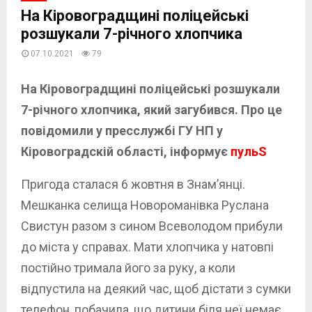
На Кіровоградщині поліцейські
розшукали 7-річного хлопчика
07.10.2021
79
На Кіровоградщині поліцейські розшукали
7-річного хлопчика, який загубився. Про це
повідомили у пресслужбі ГУ НП у
Кіровоградскій області, інформує
пульS
Пригода сталася 6 жовтня в Знам’янці.
Мешканка селища Новороманівка Руслана
Свистун разом з сином Всеволодом прибули
до міста у справах. Мати хлопчика у натовпі
постійно тримала його за руку, а коли
відпустила на деякий час, щоб дістати з сумки
телефон, побачила, що дитини біля неї немає.