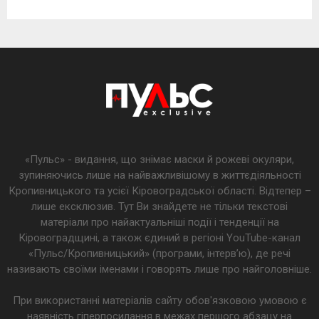
«Пульс» - видання, що знімає маски й рожеві окуляри,
зупиняючись лише на найважливішому в життєдіяльності
Кропивницького та усієї Кіровоградської області. Відтепер –
лише ексклюзив. Тут Ви знайдете не тільки текстові
матеріали про найактуальніші події і тенденції на
Кіровоградщині, а також єдиний в регіоні YouTube-канал
«Пульс/Кропивницький» (програми, інтерв’ю), де речі
називають своїми іменами і говорять лише про найголовніше.
При використанні матеріалів сайту обов'язковою умовою є
наявність гіперпосилання в межах першого абзацу на