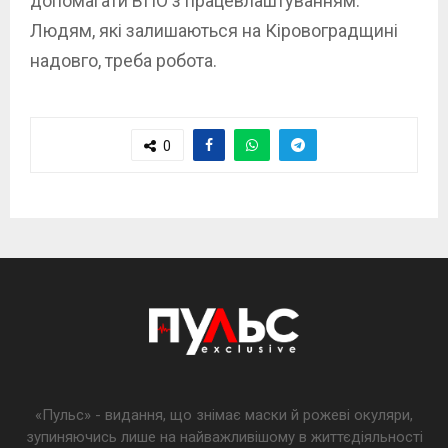
допомагати ВПО з працевлаштуванням.
Людям, які залишаються на Кіровоградщині
надовго, треба робота.
0
«Пульс» - видання, що знімає маски й рожеві окуляри,
зупиняючись лише на найважливішому в життєдіяльності